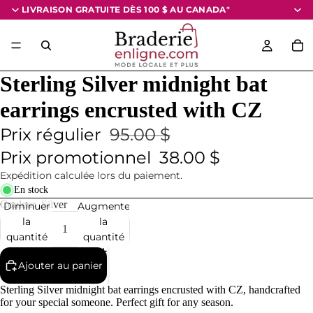
LIVRAISON GRATUITE DÈS 100 $
AU CANADA
*
Sterling Silver midnight bat
earrings encrusted with CZ
Prix régulier
95.00 $
Prix promotionnel
38.00 $
Expédition calculée lors du paiement.
En stock
Couleur
Silver
Diminuer
Augmenter
la
la
quantité
quantité
Ajouter au panier
Sterling Silver midnight bat earrings encrusted with CZ, handcrafted
for your special someone. Perfect gift for any season.