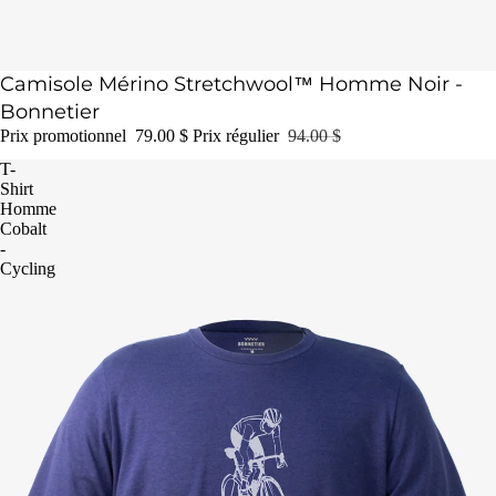
Épuisé
Camisole Mérino Stretchwool™ Homme Noir -
Bonnetier
Prix promotionnel
79.00 $
Prix régulier
94.00 $
T-
Shirt
Homme
Cobalt
-
Cycling