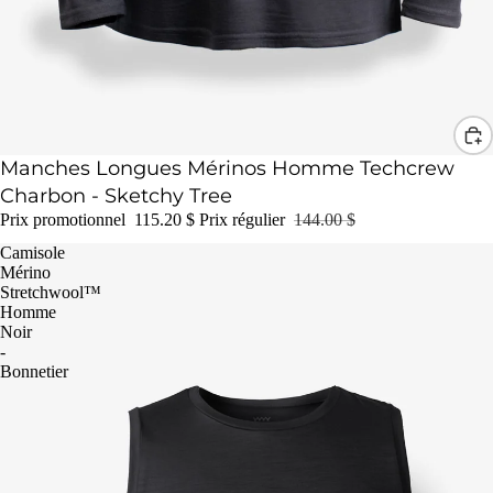
Promotion
Manches Longues Mérinos Homme Techcrew
Charbon - Sketchy Tree
Prix promotionnel
115.20 $
Prix régulier
144.00 $
Camisole
Mérino
Stretchwool™
Homme
Noir
-
Bonnetier