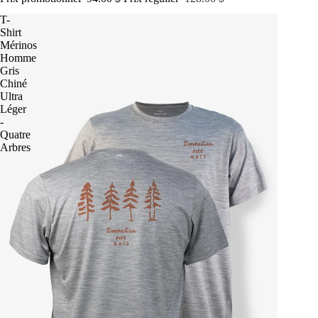
T-
Shirt
Mérinos
Homme
Gris
Chiné
Ultra
Léger
-
Quatre
Arbres