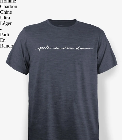
Homme
Charbon
Chiné
Ultra
Léger
-
Parti
En
Rando