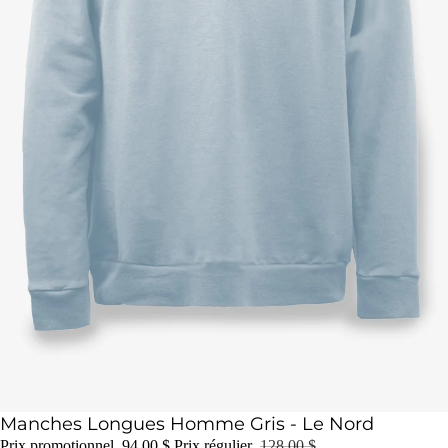
Épuisé
Manches Longues Homme Gris - Le Nord
Prix promotionnel
94.00 $
Prix régulier
128.00 $