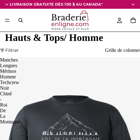
LIVRAISON GRATUITE DÈS 100 $
AU CANADA
*
Hauts & Tops/ Homme
Filtrer
Grille de colonne
Manches
Longues
Mérinos
Homme
Techcrew
Noir
Chiné
-
Roi
De
La
Montagne