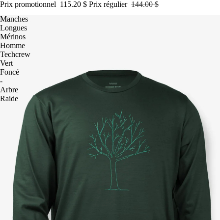
Prix promotionnel
115.20 $
Prix régulier
144.00 $
Manches
Longues
Mérinos
Homme
Techcrew
Vert
Foncé
-
Arbre
Raide