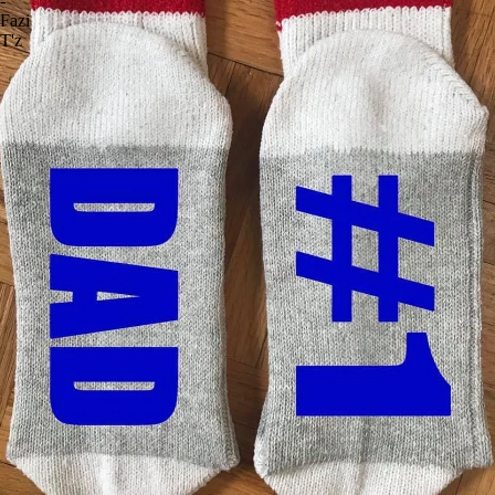
-
Fazi
T'z