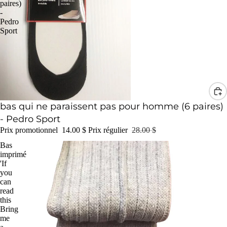
paires)
-
Pedro
Sport
Promotion
bas qui ne paraissent pas pour homme (6 paires)
- Pedro Sport
Prix promotionnel
14.00 $
Prix régulier
28.00 $
Bas
imprimé
'If
you
can
read
this
Bring
me