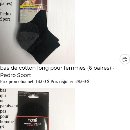
paires)
-
Pedro
Sport
Promotion
bas de cotton long pour femmes (6 paires) -
Pedro Sport
Prix promotionnel
14.00 $
Prix régulier
28.00 $
bas
qui
ne
paraissent
pas
pour
homme
(6