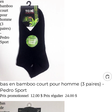
en
bamboo
court
pour
homme
(3
paires)
-
Pedro
Sport
Promotion
bas en bamboo court pour homme (3 paires) -
Pedro Sport
Prix promotionnel
12.00 $
Prix régulier
24.00 $
bas
de