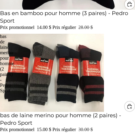
Promotion
Bas en bamboo pour homme (3 paires) - Pedro
Sport
Prix promotionnel
14.00 $
Prix régulier
28.00 $
bas
de
laine
merino
pour
homme
(2
paires)
-
Pedro
Sport
Promotion
bas de laine merino pour homme (2 paires) -
Pedro Sport
Prix promotionnel
15.00 $
Prix régulier
30.00 $