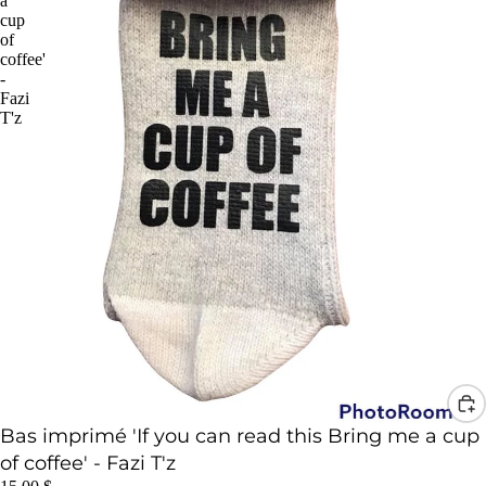
a
cup
of
coffee'
-
Fazi
T'z
Bas imprimé 'If you can read this Bring me a cup
of coffee' - Fazi T'z