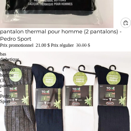
Promotion
pantalon thermal pour homme (2 pantalons) -
Pedro Sport
Prix promotionnel
21.00 $
Prix régulier
30.00 $
bas
diabetique
en
bamboo
homme
(3
paires)
-
Pedro
Sport