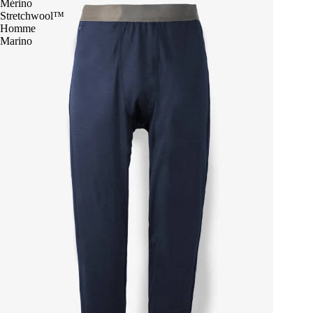
Mérino
Stretchwool™
Homme
Marino