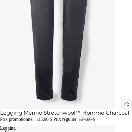
Promotion
Legging Mérino Stretchwool™ Homme Charcoal
Prix promotionnel
113.90 $
Prix régulier
134.00 $
Legging