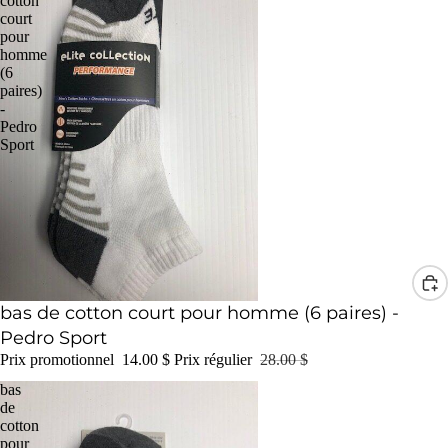
cotton
court
pour
homme
(6
paires)
-
Pedro
Sport
Promotion
bas de cotton court pour homme (6 paires) -
Pedro Sport
Prix promotionnel
14.00 $
Prix régulier
28.00 $
bas
de
cotton
pour