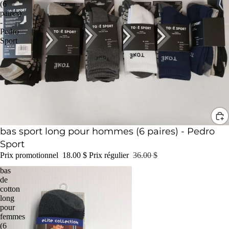
(6
paires)
-
Pedro
Sport
Promotion
bas sport long pour hommes (6 paires) - Pedro
Sport
Prix promotionnel
18.00 $
Prix régulier
36.00 $
bas
de
cotton
long
pour
femmes
(6