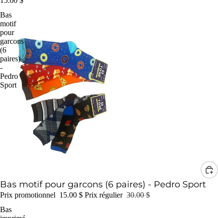
15.00 $
Bas
motif
pour
garcons
(6
paires)
-
Pedro
Sport
Promotion
Bas motif pour garcons (6 paires) - Pedro Sport
Prix promotionnel
15.00 $
Prix régulier
30.00 $
Bas