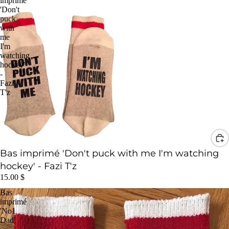
imprimé
'Don't
puck
with
me
I'm
watching
hockey'
-
Fazi
T'z
Bas imprimé 'Don't puck with me I'm watching
hockey' - Fazi T'z
15.00 $
Bas
imprimé
'No1
Dad'