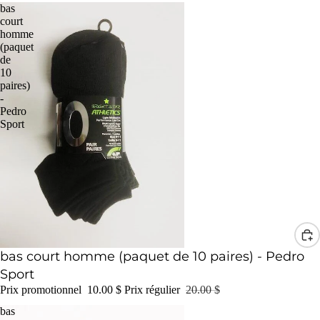
bas
court
homme
(paquet
de
10
paires)
-
Pedro
Sport
Promotion
bas court homme (paquet de 10 paires) - Pedro
Sport
Prix promotionnel
10.00 $
Prix régulier
20.00 $
bas