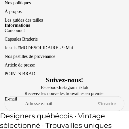
Nos politiques
À propos
Les guides des tailles
Informations
Concours !
Capsules Braderie
Je suis #MODESOLIDAIRE - 9 Mai
Nos pastilles de provenance
Article de presse
POINTS BRAD
Suivez-nous!
Facebook
Instagram
Tiktok
Recevez les nouvelles trouvailles en premier
E-mail
S'inscrire
Designers québécois · Vintage
Politique de remboursement
sélectionné · Trouvailles uniques
Politique de confidentialité