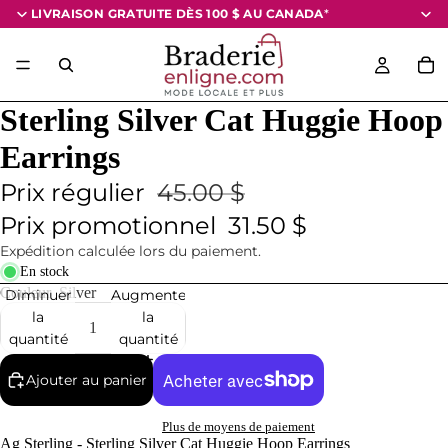
LIVRAISON GRATUITE DÈS 100 $
AU CANADA
*
Sterling Silver Cat Huggie Hoop
Earrings
Prix régulier
45.00 $
Prix promotionnel
31.50 $
Expédition calculée lors du paiement.
En stock
Couleur
Silver
Diminuer
Augmenter
la
la
quantité
quantité
Ajouter au panier
Plus de moyens de paiement
Ag Sterling - Sterling Silver Cat Huggie Hoop Earrings