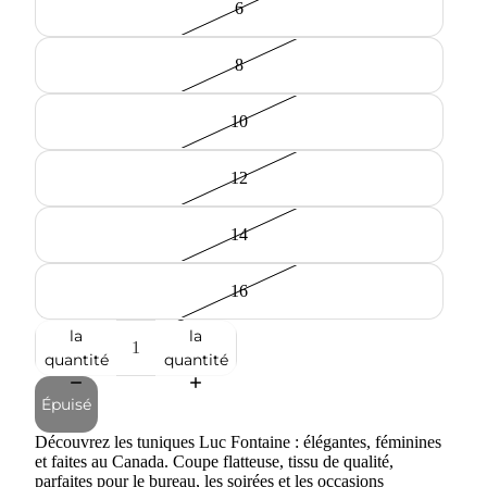
6
8
10
12
14
16
Diminuer
Augmenter
la
la
quantité
quantité
Épuisé
Découvrez les tuniques Luc Fontaine : élégantes, féminines
et faites au Canada. Coupe flatteuse, tissu de qualité,
parfaites pour le bureau, les soirées et les occasions