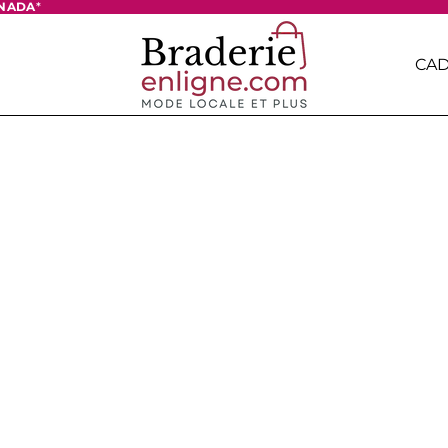
ANADA
*
CA