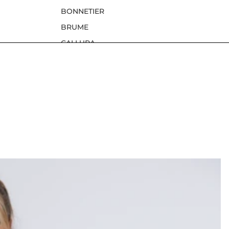
BONNETIER
BRUME
CALLURA
CHACAL E. GARNEAU
CHEZ ELLE MTL
LES CHOIX DE GABY
CRÉATIONS MJ
DON'T ASK
DRASSELI
ETERNELLE
FURLUX
INSTAGLAM
LALOUVE
LUC FONTAINE