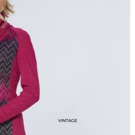
MAURITIUS
MEDESSEY DESIGN
MICALLA
MICHAEL TYLER
NADYA TOTO
OMKIKOU - LUC
DESROSIERS
PEDRO SPORT
PLONGÉ
SPORTZONE
SVELTE
VOLT DESIGN
YOGA JEANS
VINTAGE