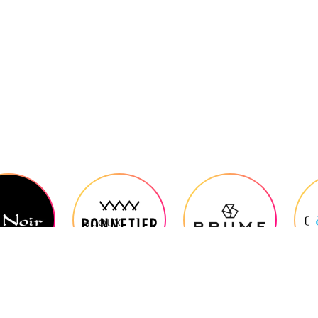
BIJOUX
DESTINATION SOLEIL
PANTALONS HOMME /
FEMME
ROBES