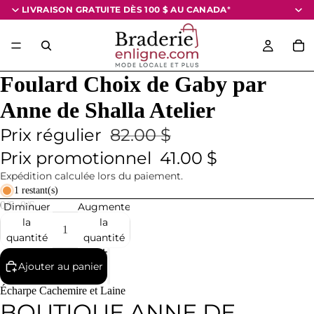
LIVRAISON GRATUITE DÈS 100 $
AU CANADA
*
Foulard Choix de Gaby par
Anne de Shalla Atelier
Prix régulier
82.00 $
Prix promotionnel
41.00 $
Expédition calculée lors du paiement.
1 restant(s)
0/S
0/S
Diminuer
Augmenter
la
la
quantité
quantité
Ajouter au panier
Écharpe Cachemire et Laine
BOUTIQUE ANNE DE