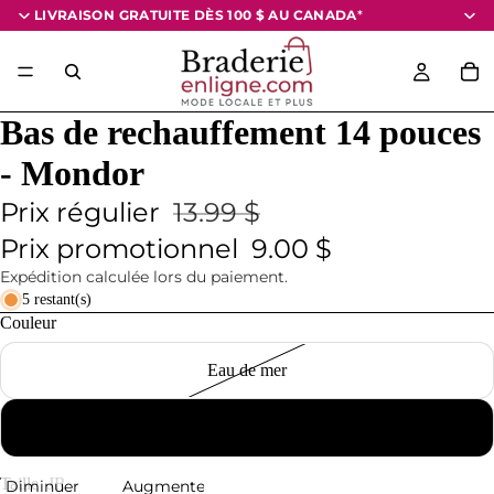
LIVRAISON GRATUITE DÈS 100 $
AU CANADA
*
Bas de rechauffement 14 pouces
- Mondor
Prix régulier
13.99 $
Prix promotionnel
9.00 $
Expédition calculée lors du paiement.
5 restant(s)
Couleur
Eau de mer
Lilas
Taille
JR
Diminuer
Augmenter